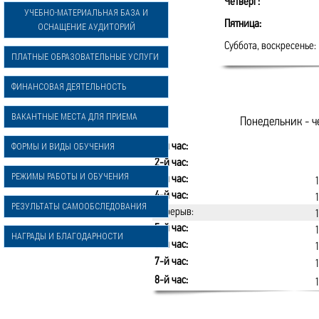
Четверг:
УЧЕБНО-МАТЕРИАЛЬНАЯ БАЗА И
Пятница:
ОСНАЩЕНИЕ АУДИТОРИЙ
Суббота, воскресенье:
ПЛАТНЫЕ ОБРАЗОВАТЕЛЬНЫЕ УСЛУГИ
ФИНАНСОВАЯ ДЕЯТЕЛЬНОСТЬ
ВАКАНТНЫЕ МЕСТА ДЛЯ ПРИЕМА
Понедельник - ч
1-й час:
ФОРМЫ И ВИДЫ ОБУЧЕНИЯ
2-й час:
РЕЖИМЫ РАБОТЫ И ОБУЧЕНИЯ
3-й час:
1
4-й час:
РЕЗУЛЬТАТЫ САМООБСЛЕДОВАНИЯ
Перерыв:
1
5-й час:
НАГРАДЫ И БЛАГОДАРНОСТИ
6-й час:
7-й час:
1
8-й час:
1